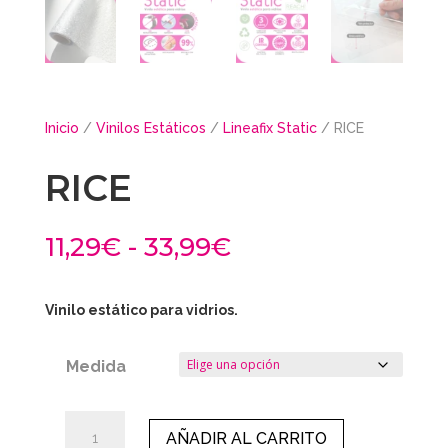
Inicio
/
Vinilos Estáticos
/
Lineafix Static
/ RICE
RICE
Rango
11,29
€
-
33,99
€
de
precios:
desde
Vinilo estático para vidrios.
11,29€
hasta
Medida
33,99€
RICE
AÑADIR AL CARRITO
cantidad