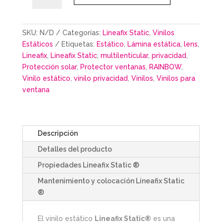
SKU:
N/D
Categorías:
Lineafix Static
,
Vinilos
Estáticos
Etiquetas:
Estático
,
Lámina estática
,
lens
,
Lineafix
,
Lineafix Static
,
multilenticular
,
privacidad
,
Protección solar
,
Protector ventanas
,
RAINBOW
,
Vinilo estático
,
vinilo privacidad
,
Vinilos
,
Vinilos para
ventana
Descripción
Detalles del producto
Propiedades Lineafix Static ®
Mantenimiento y colocación Lineafix Static
®
El vinilo estático
Lineafix Static®
es una