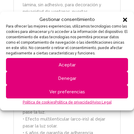
lámina, sin adhesivo, para decoración y
privacidad de ventanas, puertas
acristaladas y mamparas de ducha. El vinilo
Gestionar consentimiento
estático
Rice
aporta un diseño moderno a
Para ofrecer las mejores experiencias, utilizamos tecnologías como las
cookies para almacenar y/o acceder a la información del dispositivo. El
tus ventanas, dejando pasar la luz pero
consentimiento de estas tecnologías nos permitirá procesar datos
evitando miradas indiscretas. Diseño
como el comportamiento de navegación o las identificaciones únicas
elegante con redondas de diferentes
en este sitio. No consentir o retirar el consentimiento, puede afectar
tamaños y texturas, que emiten un
negativamente a ciertas características y funciones.
espectacular efecto arco-iris con los rayos
Aceptar
solares.
• SIN adhesivo. Se adhiere por estática.
Denegar
• Fácil colocación con agua.
Ver preferencias
• Reposicionable y reutilizable. Lo puedes
poner y sacar las veces que quieras.
Política de cookies
Política de privacidad
Aviso Legal
• Proporciona privacidad pero permite que
pase la luz.
• Efecto multilenticular (arco-iris) al dejar
pasar la luz solar.
• 5 años de garantía de adherencia