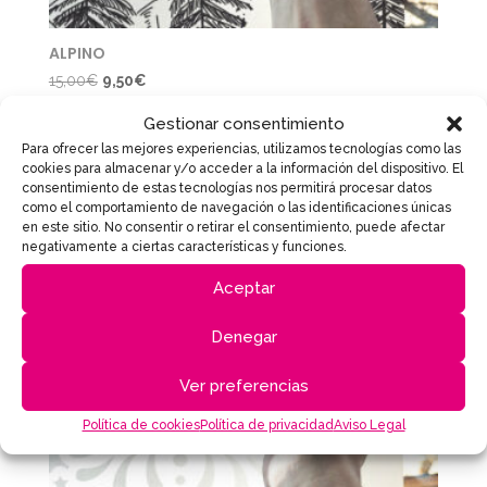
ALPINO
El
El
15,00
€
9,50
€
precio
precio
Gestionar consentimiento
original
actual
Para ofrecer las mejores experiencias, utilizamos tecnologías como las
era:
es:
Save
cookies para almacenar y/o acceder a la información del dispositivo. El
¡Oferta!
15,00€.
9,50€.
consentimiento de estas tecnologías nos permitirá procesar datos
como el comportamiento de navegación o las identificaciones únicas
en este sitio. No consentir o retirar el consentimiento, puede afectar
negativamente a ciertas características y funciones.
Aceptar
Denegar
Ver preferencias
Política de cookies
Política de privacidad
Aviso Legal