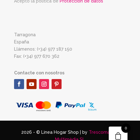
Acepto la política de
Protección de datos
Tarragona
España
Llámenos: (+34) 977 187 150
Fax: (+34) 977 670 362
Contacte con nosotros
0
2026 - © Linea Hogar Shop | by
Trescomatres
Multimèdia SL