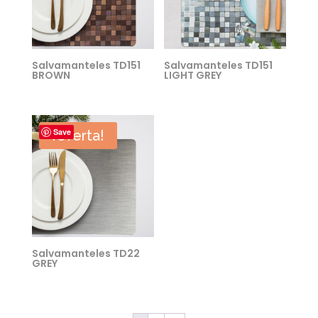
Salvamanteles TD151
Salvamanteles TD151
BROWN
LIGHT GREY
Save
¡Oferta!
Salvamanteles TD22
GREY