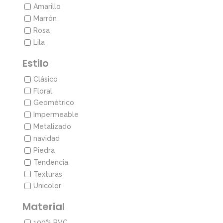
Amarillo
Marrón
Rosa
Lila
Estilo
Clásico
Floral
Geométrico
Impermeable
Metalizado
navidad
Piedra
Tendencia
Texturas
Unicolor
Material
100% PVC