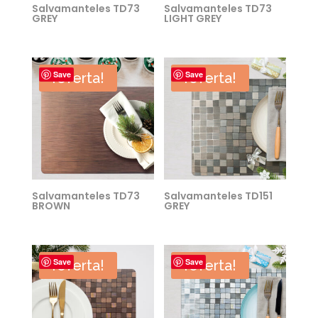
Salvamanteles TD73
Salvamanteles TD73
GREY
LIGHT GREY
Save
Save
¡Oferta!
¡Oferta!
Salvamanteles TD73
Salvamanteles TD151
BROWN
GREY
Save
Save
¡Oferta!
¡Oferta!