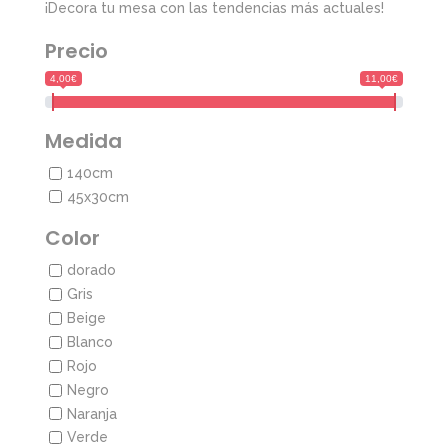
¡Decora tu mesa con las tendencias más actuales!
Precio
4,00€
11,00€
Medida
140cm
45x30cm
Color
dorado
Gris
Beige
Blanco
Rojo
Negro
Naranja
Verde