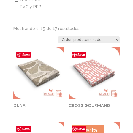
PVC y PPP
Mostrando 1–15 de 17 resultados
Save
Save
DUNA
CROSS GOURMAND
Save
Save
¡Oferta!