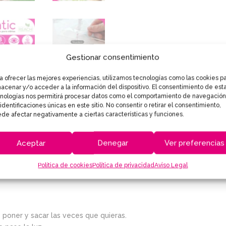
Gestionar consentimiento
a ofrecer las mejores experiencias, utilizamos tecnologías como las cookies p
acenar y/o acceder a la información del dispositivo. El consentimiento de est
nologías nos permitirá procesar datos como el comportamiento de navegación
 identificaciones únicas en este sitio. No consentir o retirar el consentimiento,
de afectar negativamente a ciertas características y funciones.
to
Propiedades Lineafix Static ®
Mantenimiento y
Aceptar
Denegar
Ver preferencias
inilo, sin adhesivo, para decoración y privacidad de ventanas, pue
cañas de bambú con color verde y textura en relieve. Convierte 
Política de cookies
Política de privacidad
Aviso Legal
discretas. Tiene un efecto arco-iris espectacular cuando pasa la lu
s poner y sacar las veces que quieras.