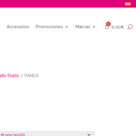
Accesorios
Promociones
Marcas
0,00
€
afix Static
/ PANDA
Rango
de
precios:
desde
15,49€