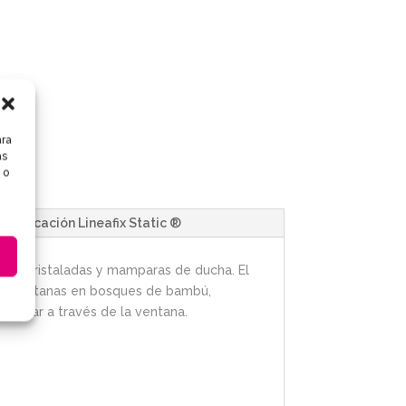
ara
as
 o
 colocación Lineafix Static ®
rtas acristaladas y mamparas de ducha. El
tus ventanas en bosques de bambú,
z solar a través de la ventana.