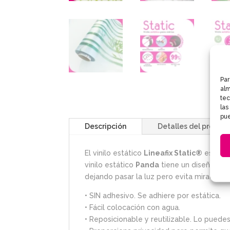
Par
alm
tec
las
pue
Descripción
Detalles del produc
El vinilo estático
Lineafix Static®
es un v
vinilo estático
Panda
tiene un diseño de 
dejando pasar la luz pero evita miradas in
• SIN adhesivo. Se adhiere por estática.
• Fácil colocación con agua.
• Reposicionable y reutilizable. Lo puede