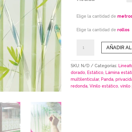
Elige la cantidad de
metro
Elige la cantidad de
rollos
PANDA
AÑADIR AL
cantidad
SKU:
N/D
Categorías:
Lineafi
dorado
,
Estático
,
Lámina estát
multilenticular
,
Panda
,
privaci
redonda
,
Vinilo estático
,
vinilo