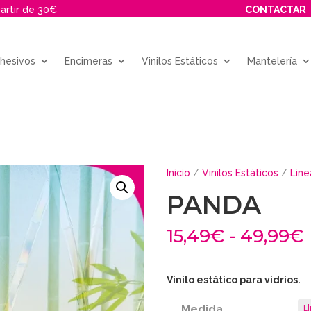
partir de 30€
CONTACTAR
dhesivos
Encimeras
Vinilos Estáticos
Mantelería
Inicio
/
Vinilos Estáticos
/
Line
PANDA
15,49
€
-
49,99
€
Vinilo estático para vidrios.
Medida