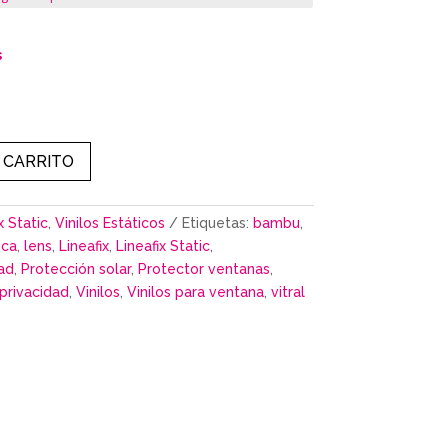
hasta
49,99€
s
 CARRITO
x Static
,
Vinilos Estáticos
Etiquetas:
bambu
,
ica
,
lens
,
Lineafix
,
Lineafix Static
,
dad
,
Protección solar
,
Protector ventanas
,
 privacidad
,
Vinilos
,
Vinilos para ventana
,
vitral