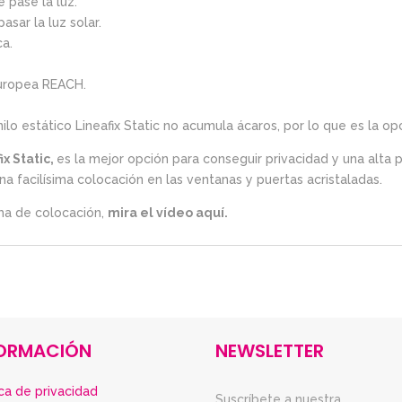
 pase la luz.
pasar la luz solar.
ca.
uropea REACH.
vinilo estático Lineafix Static no acumula ácaros, por lo que es la o
ix Static,
es la mejor opción para conseguir privacidad y una alta p
na facilísima colocación en las ventanas y puertas acristaladas.
ma de colocación,
mira el vídeo aquí.
FORMACIÓN
NEWSLETTER
ica de privacidad
Suscríbete a nuestra