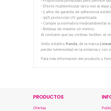
• Proporciona privacidad pero permite que
• Efecto multilenticular (arco-iris) al dejar 
• 5 años de garantía de adherencia estáti
• 99% protección UV garantizada.
• Cumple la normativa medioambiental e
• Bobinas de máximo 20 metros.
Al contrario que las cortinas textiles, el 
Vinilo estático
Panda
, de la marca
Lineaf
perder luminosidad en la estancia y con u
Para más información del producto y for
PRODUCTOS
IN
Ofertas
Polít