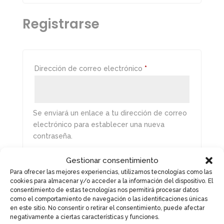
Registrarse
Obligatorio
Dirección de correo electrónico
*
Se enviará un enlace a tu dirección de correo
electrónico para establecer una nueva
contraseña.
Por favor, introduce una respuesta en dígitos:
Gestionar consentimiento
Para ofrecer las mejores experiencias, utilizamos tecnologías como las
uno × 1 =
cookies para almacenar y/o acceder a la información del dispositivo. El
consentimiento de estas tecnologías nos permitirá procesar datos
Tus datos personales se utilizarán para
como el comportamiento de navegación o las identificaciones únicas
procesar tu pedido, mejorar tu experiencia en
en este sitio. No consentir o retirar el consentimiento, puede afectar
esta web, gestionar el acceso a tu cuenta y
negativamente a ciertas características y funciones.