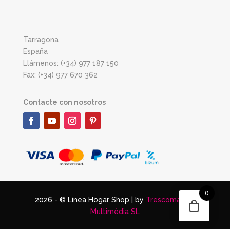
Tarragona
España
Llámenos: (+34) 977 187 150
Fax: (+34) 977 670 362
Contacte con nosotros
0
2026 - © Linea Hogar Shop | by
Trescomatres
Multimèdia SL