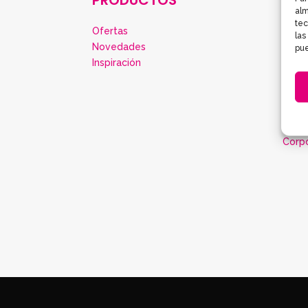
alm
tec
Ofertas
Polít
las
Novedades
Cond
pue
Inspiración
Polít
Preg
Aviso
Cont
Mapa 
Corp