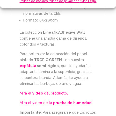
tintas UV con certificado REACH.
Política de cookies
Política de privacidad
Aviso Legal
Diseñado y fabricado en España bajo las
normativas de la CEE.
Formato 65x280cm.
La colección
Lineafix Adhesive Wall
contiene una amplia gama de diseños,
coloridos y texturas.
Para optimizar la colocación del papel
pintado
TROPIC GREEN
, usa nuestra
espátula
semi-rígida,
que te ayudará a
adaptar la lámina a la superficie, gracias a
su puntera blanda. Además, te ayuda a
eliminar las burbujas de aire y agua.
Mira el
vídeo
del producto
.
Mira el vídeo de la
prueba de humedad
.
Importante
: Para asegurarse que los rollos