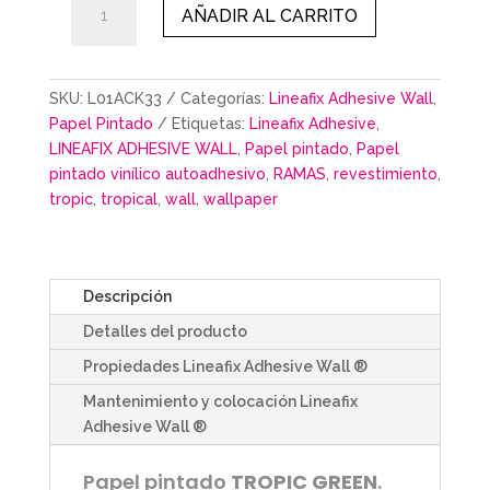
AÑADIR AL CARRITO
GREEN
cantidad
SKU:
L01ACK33
Categorías:
Lineafix Adhesive Wall
,
Papel Pintado
Etiquetas:
Lineafix Adhesive
,
LINEAFIX ADHESIVE WALL
,
Papel pintado
,
Papel
pintado vinílico autoadhesivo
,
RAMAS
,
revestimiento
,
tropic
,
tropical
,
wall
,
wallpaper
Descripción
Detalles del producto
Propiedades Lineafix Adhesive Wall ®
Mantenimiento y colocación Lineafix
Adhesive Wall ®
Papel pintado
TROPIC GREEN
.