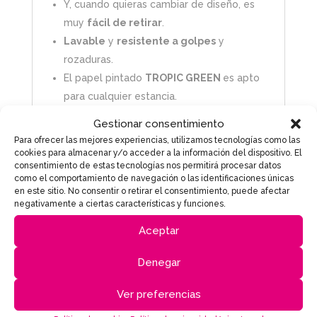
Y, cuando quieras cambiar de diseño, es
muy
fácil de retirar
.
Lavable
y
resistente a golpes
y
rozaduras.
El papel pintado
TROPIC GREEN
es apto
para cualquier estancia.
Impermeable
, para poder colocarlo en
Gestionar consentimiento
paredes con contacto directo con el
Para ofrecer las mejores experiencias, utilizamos tecnologías como las
agua, por eso es idóneo para decorar las
cookies para almacenar y/o acceder a la información del dispositivo. El
consentimiento de estas tecnologías nos permitirá procesar datos
paredes de la cocina o el baño, incluso
como el comportamiento de navegación o las identificaciones únicas
en el interior de las duchas.
en este sitio. No consentir o retirar el consentimiento, puede afectar
negativamente a ciertas características y funciones.
Termoformable
: puedes moldear la
lámina a curvas y cantos de la superficie
Aceptar
en la que lo vayas a colocar.
Denegar
El papel pintado
Lineafix Adhesive Wall
tiene resistencia a la degradación de
Ver preferencias
color debido a la impresión digital con