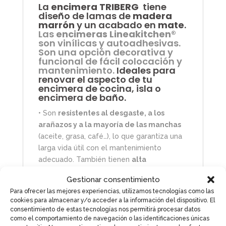
La
encimera TRIBERG
tiene
diseño de lamas de
madera
marrón
y un acabado en
mate
.
Las
encimeras Lineakitchen
®
son vinílicas y autoadhesivas.
Son una opción decorativa y
funcional de fácil colocación y
mantenimiento.
Ideales para
renovar el aspecto de tu
encimera de cocina, isla o
encimera de baño.
• Son
resistentes al desgaste, a los
arañazos y a la mayoría de las manchas
(aceite, grasa, café…), lo que garantiza una
larga vida útil con el mantenimiento
adecuado. También tienen
alta
resistencia a productos químicos
de
Gestionar consentimiento
limpieza y al calor.
Para ofrecer las mejores experiencias, utilizamos tecnologías como las
cookies para almacenar y/o acceder a la información del dispositivo. El
• Resistentes al agua: Estas encimeras son
consentimiento de estas tecnologías nos permitirá procesar datos
impermeables
, lo que las hace
ideales
como el comportamiento de navegación o las identificaciones únicas
para cocinas y baños
. No se deforman ni