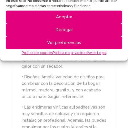
en este sitio. No consentir o retirar el consentimiento, puede afectar
se dañan con la humedad.
negativamente a ciertas características y funciones.
• Disponibles en una amplia variedad de
Aceptar
diseños, son ideales para renovaciones
Denegar
rápidas y asequibles en el hogar o la
oficina.
Ver preferencias
• Son
termoformables
y se pueden
Política de cookies
Política de privacidad
Aviso Legal
moldear
para conseguir un acabado
óptimo en bordes y curvas con sólo aplicar
calor con un secador.
• Diseños: Amplia variedad de diseños para
combinar con la decoración de tu hogar:
mármol, madera, granito… y con acabado
brillo o mate (según referencia).
• Las encimeras vinílicas autoadhesivas son
muy sencillas de colocar y no requieren
instalación profesional. Además, las puedes
empalmar por los cuatro laterales si la