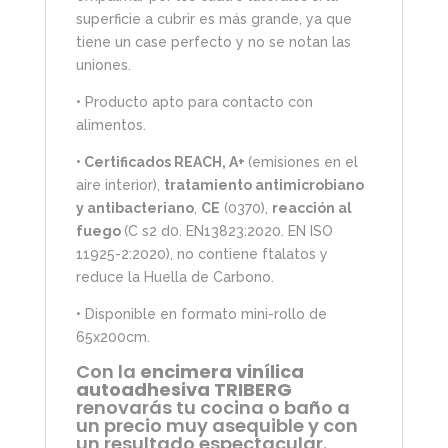
superficie a cubrir es más grande, ya que
tiene un case perfecto y no se notan las
uniones.
• Producto apto para contacto con
alimentos.
• Certificados REACH, A+
(emisiones en el
aire interior),
tratamiento antimicrobiano
y antibacteriano
,
CE
(0370),
reacción al
fuego
(C s2 d0. EN13823:2020. EN ISO
11925-2:2020), no contiene ftalatos y
reduce la Huella de Carbono.
• Disponible en formato mini-rollo de
65x200cm.
Con la
encimera vinílica
autoadhesiva TRIBERG
renovarás tu cocina o baño a
un precio muy asequible y con
un resultado espectacular.