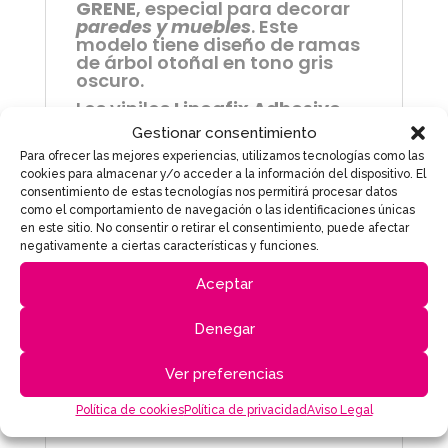
GRENE
, especial para decorar
paredes y muebles
. Este
modelo tiene diseño de ramas
de árbol otoñal en tono gris
oscuro.
Los vinilos
Lineafix Adhesive
Premium
son nuestra colección
Gestionar consentimiento
de láminas adhesivas
Para ofrecer las mejores experiencias, utilizamos tecnologías como las
decorativas de alta calidad.
cookies para almacenar y/o acceder a la información del dispositivo. El
consentimiento de estas tecnologías nos permitirá procesar datos
Son más gruesos y más resistente que
como el comportamiento de navegación o las identificaciones únicas
los vinilos convencionales.
en este sitio. No consentir o retirar el consentimiento, puede afectar
negativamente a ciertas características y funciones.
No necesita cola (es
autoadhesivo
).
No necesita colocación profesional.
Aceptar
Colócalo tú mismo, rápida y fácilmente,
sólo con agua y una espátula.
Denegar
Y, cuando quieras cambiar de diseño, es
Ver preferencias
muy
fácil de retirar
.
Fácil limpieza
.
Política de cookies
Política de privacidad
Aviso Legal
Diseños con
case perfecto
.