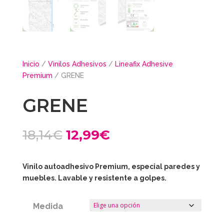
Inicio
/
Vinilos Adhesivos
/
Lineafix Adhesive
Premium
/ GRENE
GRENE
El
El
18,14
€
12,99
€
precio
precio
original
actual
era:
es:
Vinilo autoadhesivo Premium, especial paredes y
18,14€.
12,99€.
muebles. Lavable y resistente a golpes.
Medida