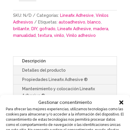
cantidad
SKU:
N/D
Categorías:
Lineafix Adhesive
,
Vinilos
Adhesivos
Etiquetas:
autoadhesivo
,
blanco
,
brillante
,
DIY
,
gofrado
,
Lineafix Adhesive
,
madera
,
manualidad
,
textura
,
vinilo
,
Vinilo adhesivo
Descripción
Detalles del producto
Propiedades Lineafix Adhesive ®
Mantenimiento y colocación Lineafix
Adhesive ®
Gestionar consentimiento
Para ofrecer las mejores experiencias, utilizamos tecnologías como las
El vinilo adhesivo
BLANCO GOFRADO
tiene
cookies para almacenar y/o acceder a la información del dispositivo. El
textura lisa y brillante de color blanco
consentimiento de estas tecnologías nos permitirá procesar datos
óptico. Es ideal para decorar y personalizar
como el comportamiento de navegación o las identificaciones únicas
en este sitio. No consentir o retirar el consentimiento, puede afectar