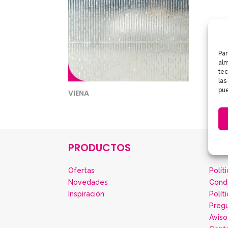
Par
alm
tec
las
pue
VIENA
PRODUCTOS
IN
Ofertas
Polít
Novedades
Cond
Inspiración
Polít
Preg
Aviso