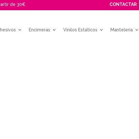
partir de 30€
CONTACTAR
dhesivos
Encimeras
Vinilos Estáticos
Mantelería