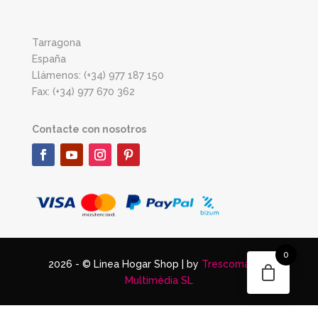
Tarragona
España
Llámenos: (+34) 977 187 150
Fax: (+34) 977 670 362
Contacte con nosotros
0
2026 - © Linea Hogar Shop | by
Trescomatres
Multimèdia SL