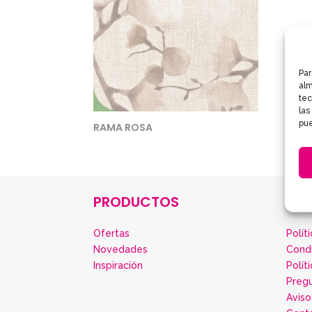
Par
alm
tec
las
pue
RAMA ROSA
PRODUCTOS
IN
Ofertas
Polít
Novedades
Cond
Inspiración
Polít
Preg
Aviso