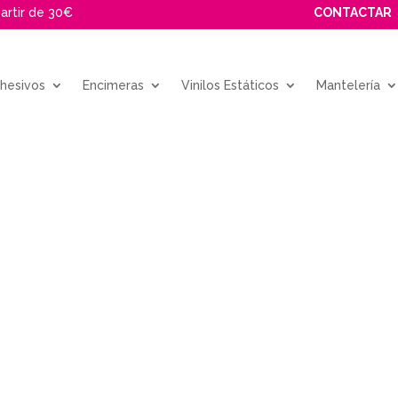
partir de 30€
CONTACTAR
dhesivos
Encimeras
Vinilos Estáticos
Mantelería