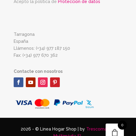
Acepto la política de
Protección de datos
Tarragona
España
Llámenos: (+34) 977 187 150
Fax: (+34) 977 670 362
Contacte con nosotros
0
2026 - © Linea Hogar Shop | by
Trescomatres
Multimèdia SL