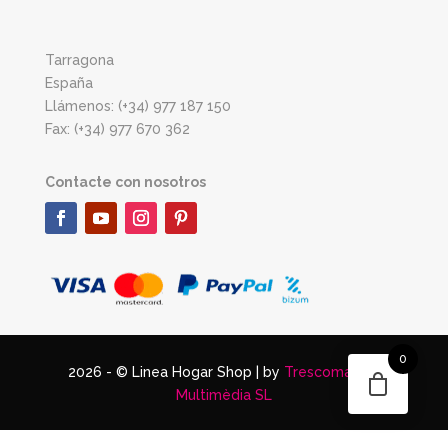
Tarragona
España
Llámenos: (+34) 977 187 150
Fax: (+34) 977 670 362
Contacte con nosotros
0
2026 - © Linea Hogar Shop | by
Trescomatres
Multimèdia SL