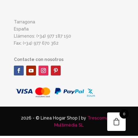
Tarragona
España
Llámenos: (+34) 977 187 150
Fax: (+34) 977 670 362
Contacte con nosotros
0
2026 - © Linea Hogar Shop | by
Trescomatres
Multimèdia SL