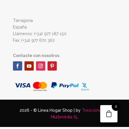
Tarragona
España
Llámenos: (+34) 977 187 150
Fax: (+34) 977 670 362
Contacte con nosotros
0
2026 - © Linea Hogar Shop | by
Trescomatres
Multimèdia SL