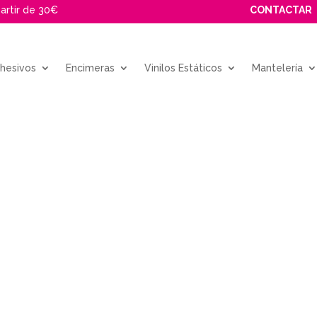
partir de 30€
CONTACTAR
dhesivos
Encimeras
Vinilos Estáticos
Mantelería