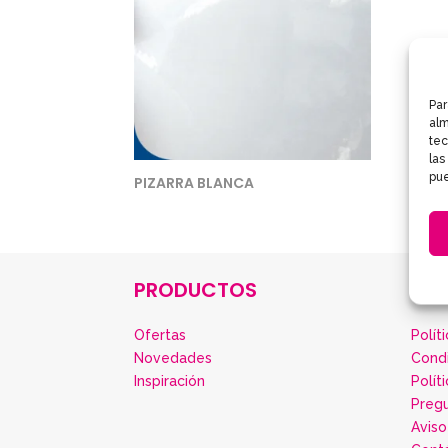
Par
alm
tec
las
pue
PIZARRA BLANCA
PRODUCTOS
IN
Ofertas
Polít
Novedades
Cond
Inspiración
Polít
Preg
Aviso