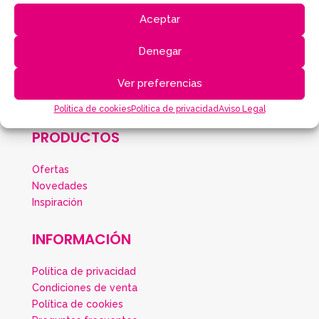
Aceptar
Sticker Dots Silver
Denegar
El
El
10,00
€
7,50
€
precio
precio
Ver preferencias
original
actual
Política de cookies
Política de privacidad
Aviso Legal
era:
es:
10,00€.
7,50€.
PRODUCTOS
Ofertas
Novedades
Inspiración
INFORMACIÓN
Política de privacidad
Condiciones de venta
Política de cookies