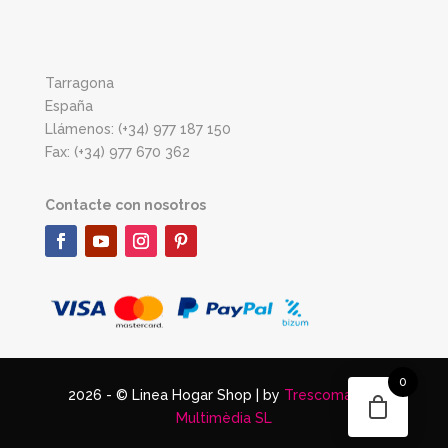
Tarragona
España
Llámenos: (+34) 977 187 150
Fax: (+34) 977 670 362
Contacte con nosotros
0
2026 - © Linea Hogar Shop | by
Trescomatres
Multimèdia SL