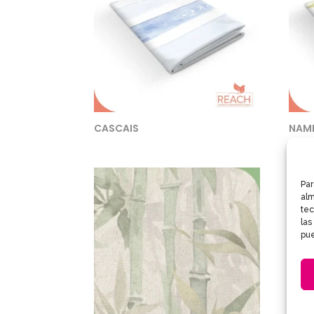
CASCAIS
NAM
Par
alm
tec
las
pue