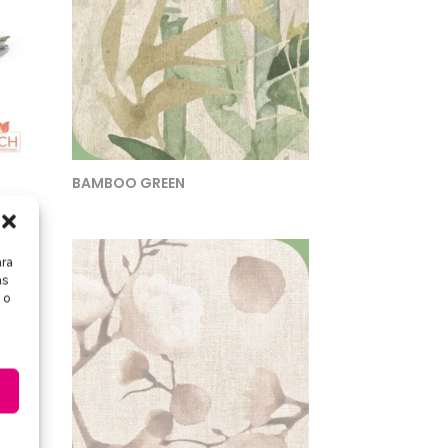
BAMBOO GREEN
ara
as
 o