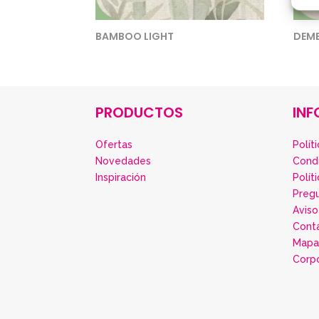
BAMBOO LIGHT
DEME
PRODUCTOS
IN
Ofertas
Polít
Novedades
Cond
Inspiración
Polít
Preg
Aviso
Cont
Mapa 
Corp